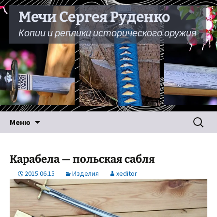
Мечи Сергея Руденко
Копии и реплики исторического оружия
Перейти
Найти:
Меню
к
содержимому
Карабела — польская сабля
2015.06.15
Изделия
xeditor