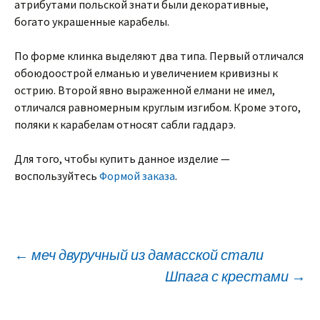
атрибутами польской знати были декоративные,
богато украшенные карабелы.
По форме клинка выделяют два типа. Первый отличался
обоюдоострой елманью и увеличением кривизны к
острию. Второй явно выраженной елмани не имел,
отличался равномерным круглым изгибом. Кроме этого,
поляки к карабелам относят сабли гаддарэ.
Для того, чтобы купить данное изделие —
воспользуйтесь
Формой заказа
.
Навигация
←
меч двуручный из дамасской стали
Шпага с крестами
→
по