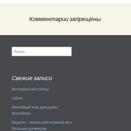
Комментарии запрещены.
Найти:
Свежие записи
Шотландский палаш
Сабля
Филейный нож для рыбы.
Филейник.
Нодати — японский полевой меч
больших размеров