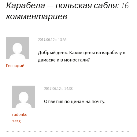
Карабела — польская сабля
: 16
записям
комментариев
2017.06.12 в 13:55
Добрый день. Какие цены на карабелу в
дамаске и в моностали?
Геннадий
2017.06.12 в 14:38
Ответил по ценам на почту.
rudenko-
serg