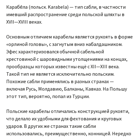
Карабе́ла (польск. Karabela) — тип сабли, в частности
имевший распространение среди польской шляхты в
XVII—XVIII веках.
Основным отличием карабелы является рукоять в форме
«орлиной головы», с загнутым вниз набалдашником.
Эфес характеризовался обычной сабельной
крестовиной с шаровидными утолщениями на концах,
прообразцы которых известны ещё с XII—XIII века.
Такой тип не является исключительно польским.
Похожие сабли применялись в разных странах —
включая Русь, Молдавию, Балканы, Кавказ. На Польшу
этот тип, вероятно, попал из Турции.
Польские карабелы отличались конструкцией рукояти,
что делало их удобными для фехтования и круговых
ударов. В других же странах такие сабли
использовались, преимущественно, конницей. Нередко