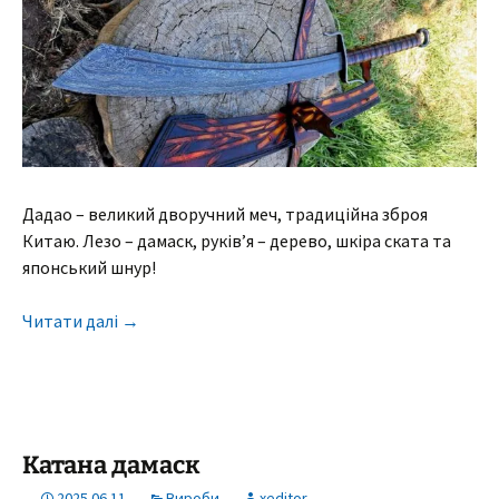
Дадао – великий дворучний меч, традиційна зброя
Китаю. Лезо – дамаск, руків’я – дерево, шкіра ската та
японський шнур!
Читати далі
→
Катана дамаск
2025.06.11
Вироби
xeditor