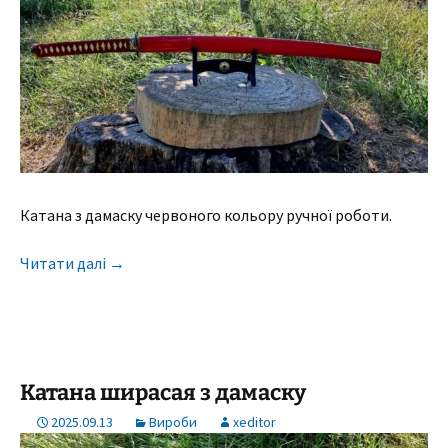
Катана з дамаску червоного кольору ручної роботи.
Читати далі
→
Катана ширасая з дамаску
2025.09.13
Вироби
xeditor