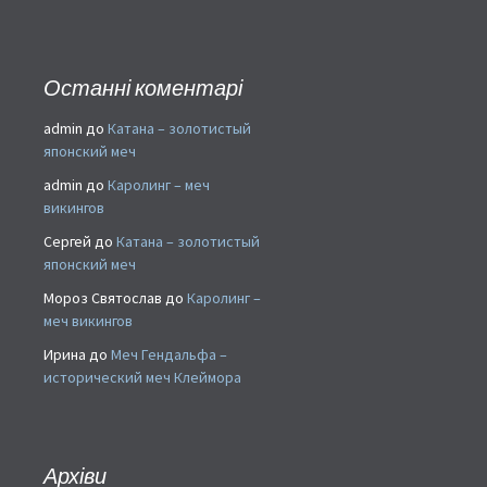
Останні коментарі
admin
до
Катана – золотистый
японский меч
admin
до
Каролинг – меч
викингов
Сергей
до
Катана – золотистый
японский меч
Мороз Святослав
до
Каролинг –
меч викингов
Ирина
до
Меч Гендальфа –
исторический меч Клеймора
Архіви