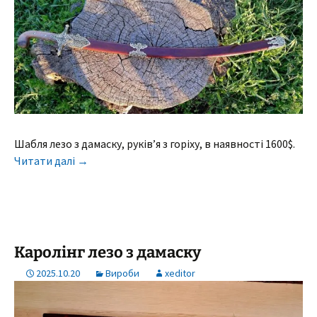
Шабля лезо з дамаску, руків’я з горіху, в наявності 1600$.
Читати далі
→
Каролінг лезо з дамаску
2025.10.20
Вироби
xeditor