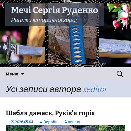
Мечі Сергія Руденко
Репліки історичної зброї
Перейти
Пошук:
Меню
до
вмісту
Усі записи автора
xeditor
Шабля дамаск, Руків’я горіх
2026.05.04
Вироби
xeditor