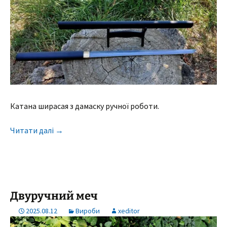
Катана ширасая з дамаску ручної роботи.
Читати далі
→
Двуручний меч
2025.08.12
Вироби
xeditor