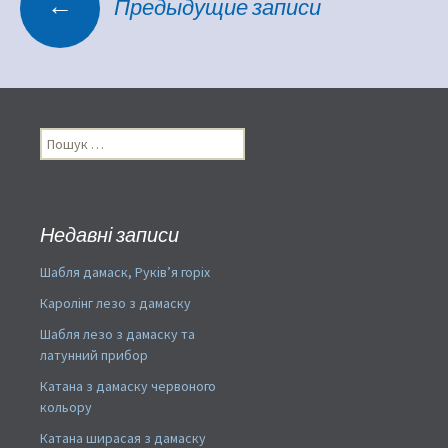
←
Предыдущие записи
по
записям
Пошук:
Недавні записи
Шабля дамаск, Руків’я горіх
Каролінг лезо з дамаску
Шабля лезо з дамаску та
латунний прибор
Катана з дамаску червоного
кольору
Катана ширасая з дамаску