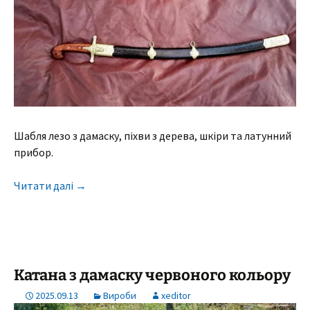
Шабля лезо з дамаску, піхви з дерева, шкіри та латунний
прибор.
Читати далі
→
Катана з дамаску червоного кольору
2025.09.13
Вироби
xeditor