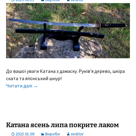
До вашої уваги Катана з дамаску. Руків’я дерево, шкіра
ската та японський шнур!
Читати далі
→
Катана ясень липа покрите лаком
2025.01.09
Вироби
xeditor