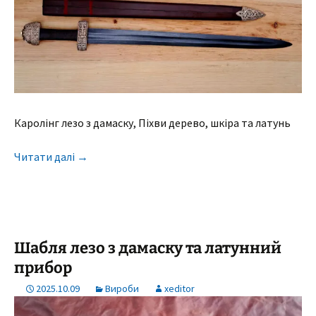
Каролінг лезо з дамаску, Піхви дерево, шкіра та латунь
Читати далі
→
Шабля лезо з дамаску та латунний
прибор
2025.10.09
Вироби
xeditor