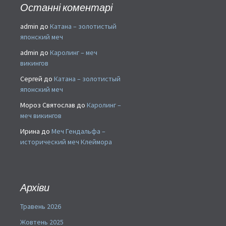
Останні коментарі
admin
до
Катана – золотистый
японский меч
admin
до
Каролинг – меч
викингов
Сергей
до
Катана – золотистый
японский меч
Мороз Святослав
до
Каролинг –
меч викингов
Ирина
до
Меч Гендальфа –
исторический меч Клеймора
Архіви
Травень 2026
Жовтень 2025