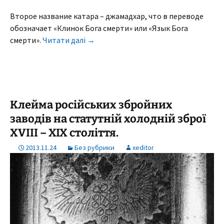
Второе название катара – джамадхар, что в переводе
обозначает «Клинок Бога смерти» или «Язык Бога
смерти».
Читати далі
→
Клейма російських збройних
заводів на статутній холодній зброї
ХVІІІ – ХІХ століття.
2013.11.24
Без рубрики
xeditor