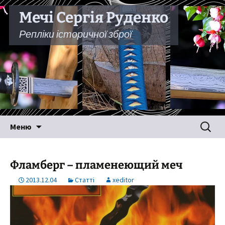
Мечі Сергія Руденко
Репліки історичної зброї
Перейти
Пошук:
Меню
до
вмісту
Фламберг – пламенеющий меч
2013.12.04
Статті
xeditor