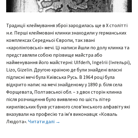
Традиції клеймування зброї зародилась ще в Х столітті
н.е. Перші клеймовані клинки знаходили у германських
комплексах Середньої Європи, так звані
«каролінговські» мечі. Ці написи йшли по долу клинка та
представляли собою прізвище майстра або
найменування його майстерні: Ulfderh, Ingelrii (Інгельрі),
Lizo, Gizelin. Другою країною де були знайдені власні
підписні мечі була Київська Русь. В 1964 році була
відкрито напис на мечі знайденому у 1890 р. біля села
Форщевата, Полтавської обл. – з двох сторін клинка
після розчищення було виявлено по шість літер
кирилівських букв уставного слов’янського алфавіту які
вказували на професію та ім’я виконавця: «Коваль
Людота».
Читати далі
→