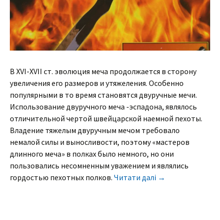
В XVI-XVII ст. эволюция меча продолжается в сторону
увеличения его размеров и утяжеления. Особенно
популярными в то время становятся двуручные мечи.
Использование двуручного меча -эспадона, являлось
отличительной чертой швейцарской наемной пехоты.
Владение тяжелым двуручным мечом требовало
немалой силы и выносливости, поэтому «мастеров
длинного меча» в полках было немного, но они
пользовались несомненным уважением и являлись
гордостью пехотных полков.
Читати далі
→