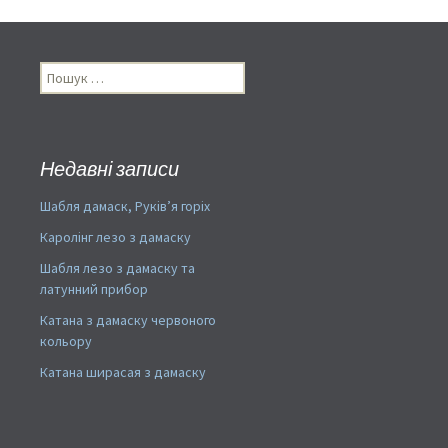
Пошук:
Недавні записи
Шабля дамаск, Руків’я горіх
Каролінг лезо з дамаску
Шабля лезо з дамаску та
латунний прибор
Катана з дамаску червоного
кольору
Катана ширасая з дамаску