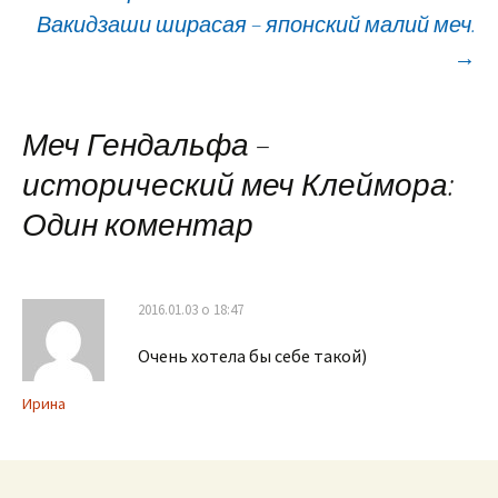
Навигация
Вакидзаши ширасая – японский малий меч.
→
по
записям
Меч Гендальфа –
исторический меч Клеймора
:
Один коментар
2016.01.03 о 18:47
Очень хотела бы себе такой)
Ирина