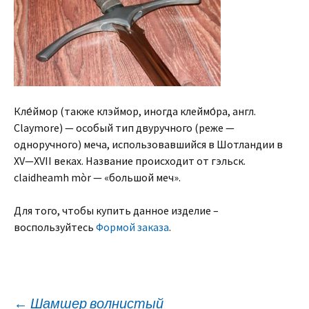
Кле́ймор (также клэймор, иногда клеймо́ра, англ.
Claymore) — особый тип двуручного (реже —
одноручного) меча, использовавшийся в Шотландии в
XV—XVII веках. Название происходит от гэльск.
claidheamh mòr — «большой меч».
Для того, чтобы купить данное изделие –
воспользуйтесь
Формой заказа
.
←
Шамшер волнистый