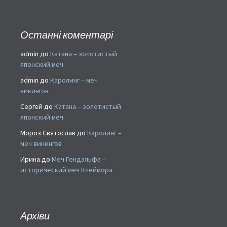
Останні коментарі
admin
до
Катана – золотистый
японский меч
admin
до
Каролинг – меч
викингов
Сергей
до
Катана – золотистый
японский меч
Мороз Святослав
до
Каролинг –
меч викингов
Ирина
до
Меч Гендальфа –
исторический меч Клеймора
Архіви