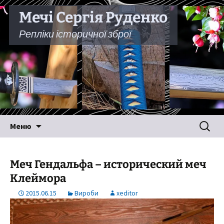
Мечі Сергія Руденко
Репліки історичної зброї
Перейти
Пошук:
Меню
до
вмісту
Меч Гендальфа – исторический меч
Клеймора
2015.06.15
Вироби
xeditor