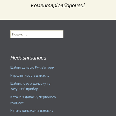
Коментарі заборонені.
Пошук:
Недавні записи
Шабля дамаск, Руків’я горіх
Каролінг лезо з дамаску
Шабля лезо з дамаску та
латунний прибор
Катана з дамаску червоного
кольору
Катана ширасая з дамаску