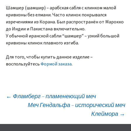
Шамшер (шамшир) – арабская сабля с клинком малой
кривизны без елмани. Часто клинок покрывался
изречениями из Корана. Был распространён от Марокко
до Индии и Пакистана включительно.
У обычной иранской сабли “шамшер” – узкий большой
кривизны клинок плавного изгиба.
Для того, чтобы купить данное изделие –
воспользуйтесь
Формой заказа
.
Навигация
←
Фламберг – пламенеющий меч
Меч Гендальфа – исторический меч
Клеймора
→
по