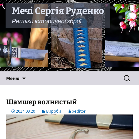
Мечі Сергія Руденко
Репліки історичної зброї
Перейти
Пошук:
Меню
до
вмісту
Шамшер волнистый
2014.09.20
Вироби
xeditor