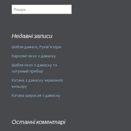
записям
Пошук:
Недавні записи
Шабля дамаск, Руків’я горіх
Каролінг лезо з дамаску
Шабля лезо з дамаску та
латунний прибор
Катана з дамаску червоного
кольору
Катана ширасая з дамаску
Останні коментарі