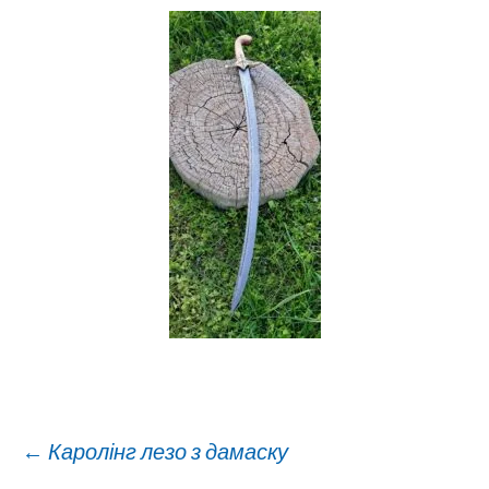
Навигация
←
Каролінг лезо з дамаску