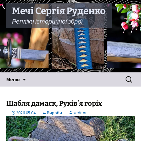
Мечі Сергія Руденко
Репліки історичної зброї
Перейти
Пошук:
Меню
до
вмісту
Шабля дамаск, Руків’я горіх
2026.05.04
Вироби
xeditor