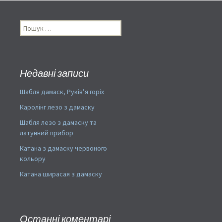
по
Пошук:
записям
Недавні записи
Шабля дамаск, Руків’я горіх
Каролінг лезо з дамаску
Шабля лезо з дамаску та
латунний прибор
Катана з дамаску червоного
кольору
Катана ширасая з дамаску
Останні коментарі