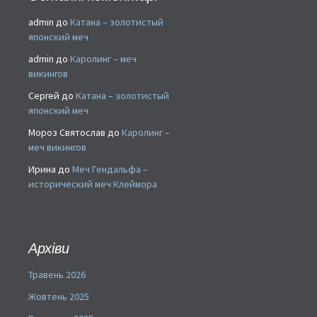
admin
до
Катана – золотистый
японский меч
admin
до
Каролинг – меч
викингов
Сергей
до
Катана – золотистый
японский меч
Мороз Святослав
до
Каролинг –
меч викингов
Ирина
до
Меч Гендальфа –
исторический меч Клеймора
Архіви
Травень 2026
Жовтень 2025