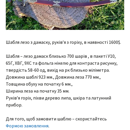
Шабля лезо з дамаску, руків’я з горіху, в наявності 1600$.
Шабля – лезо дамаск близько 700 шарів , в пакеті У10,
65Г, ХВГ, 9ХС та фольга нікелю для контраста рисунку,
твердість 58-60 од, вихід на рк близько міліметра.
Довжина шаблі 923 мм., Довжина леза 770 мм.,
Товщина обуху на початку 6 мм.,
Ширина леза на початку 35 мм.
Руків’я горіх, піхви дерево липа, шкіра та латунний
прибор.
Для того, щоб замовити шаблю – скористайтесь
Формою замовлення
.