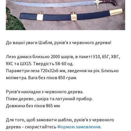
До вашої уваги Шабля, руків’я з червоного дерева!
Лезо дамаск близько 2000 шарів, в пакеті У10, 65Г, ХВГ,
9ХС та ШХ15. Твердість 58-60 од.
Параметри леза 720х32х6 мм, зведення на рік. Близько
міліметра. Вага без піхов 850 грам.
Руків’я накладки з червоного дерева.
Піхви дерево , шкіра та латунний прибор.
Довжина без піхов 865 мм.
Для того, щоб замовити шаблю, руків’я з червоного
дерева – скористайтесь
Формою замовлення
.