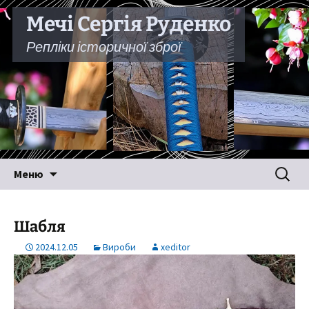
Мечі Сергія Руденко
Репліки історичної зброї
Перейти
Пошук:
Меню
до
вмісту
Шабля
2024.12.05
Вироби
xeditor