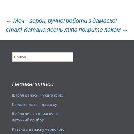
Навигация
←
Меч – ворон, ручної роботи з дамаскої
сталі
Катана ясень липа покрите лаком
→
по
Пошук:
записям
Недавні записи
Шабля дамаск, Руків’я горіх
Каролінг лезо з дамаску
Шабля лезо з дамаску та
латунний прибор
Катана з дамаску червоного