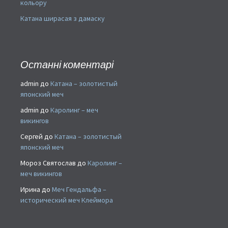
кольору
Катана ширасая з дамаску
Останні коментарі
admin
до
Катана – золотистый
японский меч
admin
до
Каролинг – меч
викингов
Сергей
до
Катана – золотистый
японский меч
Мороз Святослав
до
Каролинг –
меч викингов
Ирина
до
Меч Гендальфа –
исторический меч Клеймора