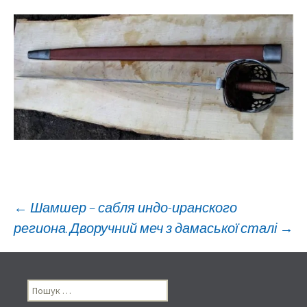
Навигация
←
Шамшер – сабля индо-иранского
региона.
Дворучний меч з дамаської сталі
→
по
Пошук:
записям