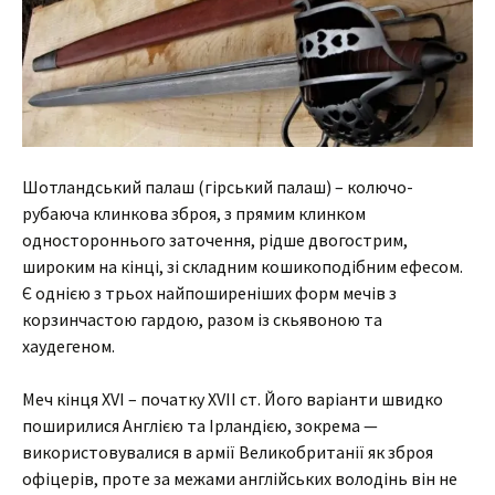
Шотландський палаш (гірський палаш) – колючо-
рубаюча клинкова зброя, з прямим клинком
одностороннього заточення, рідше двогострим,
широким на кінці, зі складним кошикоподібним ефесом.
Є однією з трьох найпоширеніших форм мечів з
корзинчастою гардою, разом із скьявоною та
хаудегеном.
Меч кінця XVI – початку XVII ст. Його варіанти швидко
поширилися Англією та Ірландією, зокрема —
використовувалися в армії Великобританії як зброя
офіцерів, проте за межами англійських володінь він не