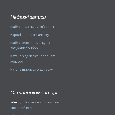
Недавні записи
Шабля дамаск, Руків’я горіх
Каролінг лезо з дамаску
Шабля лезо з дамаску та
латунний прибор
Катана з дамаску червоного
кольору
Катана ширасая з дамаску
Останні коментарі
admin
до
Катана – золотистый
японский меч