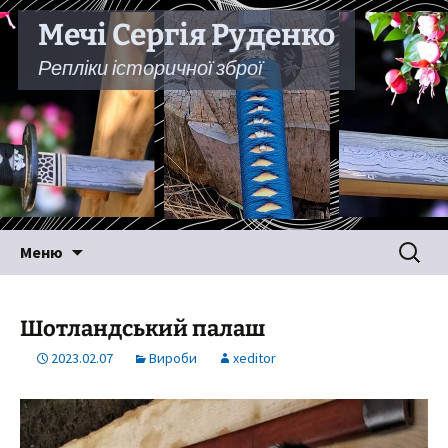
Мечі Сергія Руденко
Репліки історичної зброї
Перейти
Пошук:
Меню
до
вмісту
Шотландський палаш
2023.02.07
Вироби
xeditor