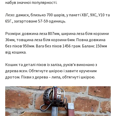
набув значної популярності.
Лезо: дамаск, близько 700 шарів, у пакеті ХВГ, 9ХС, У10 та
65Г., загартоване 57-59 одиниць.
Розміри: довжина леза 807мм, ширина леза біля корзини
36мм, товщина леза біля корзини 6мм. Повна довжина
без піхов 950мм. Вага без піхов 1456 грам. Баланс 150мм
від кошика.
Кошик та деталі піхов із заліза, руків’я виконано з
дерева ясен. Обтягнуте шкірою і завите крученим
дротом. Піхви з дерева – липа, обтягнуті шкірою.